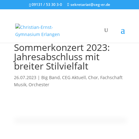
09131 / 53 30 3-0
sekretariat@ceg-er.de
Sommerkonzert 2023:
Jahresabschluss mit
breiter Stilvielfalt
26.07.2023
|
Big Band
,
CEG Aktuell
,
Chor
,
Fachschaft
Musik
,
Orchester