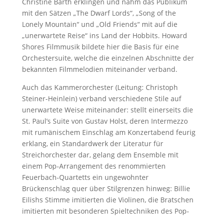
Christine Barth erklingen und nahm das Publikum
mit den Sätzen „The Dwarf Lords“, „Song of the
Lonely Mountain“ und „Old Friends“ mit auf die
„unerwartete Reise“ ins Land der Hobbits. Howard
Shores Filmmusik bildete hier die Basis für eine
Orchestersuite, welche die einzelnen Abschnitte der
bekannten Filmmelodien miteinander verband.
Auch das Kammerorchester (Leitung: Christoph
Steiner-Heinlein) verband verschiedene Stile auf
unerwartete Weise miteinander: stellt einerseits die
St. Paul’s Suite von Gustav Holst, deren Intermezzo
mit rumänischem Einschlag am Konzertabend feurig
erklang, ein Standardwerk der Literatur für
Streichorchester dar, gelang dem Ensemble mit
einem Pop-Arrangement des renommierten
Feuerbach-Quartetts ein ungewohnter
Brückenschlag quer über Stilgrenzen hinweg: Billie
Eilishs Stimme imitierten die Violinen, die Bratschen
imitierten mit besonderen Spieltechniken des Pop-