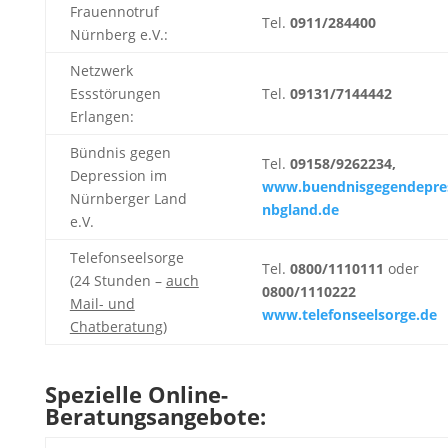
Frauennotruf
Tel.
0911/284400
Nürnberg e.V.:
Netzwerk
Essstörungen
Tel.
09131/7144442
Erlangen:
Bündnis gegen
Tel.
09158/9262234
,
Depression im
www.buendnisgegendepres
Nürnberger Land
nbgland.de
e.V.
Telefonseelsorge
Tel.
0800/1110111
oder
(24 Stunden –
auch
0800/1110222
Mail- und
www.telefonseelsorge.de
Chatberatung
)
Spezielle Online-
Beratungsangebote: