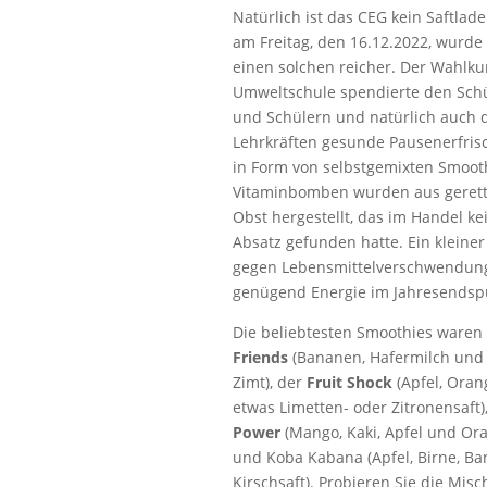
Natürlich ist das CEG kein Saftlade
am Freitag, den 16.12.2022, wurde
einen solchen reicher. Der Wahlku
Umweltschule spendierte den Sch
und Schülern und natürlich auch 
Lehrkräften gesunde Pausenerfri
in Form von selbstgemixten Smooth
Vitaminbomben wurden aus geret
Obst hergestellt, das im Handel ke
Absatz gefunden hatte. Ein kleiner
gegen Lebensmittelverschwendung
genügend Energie im Jahresendspu
Die beliebtesten Smoothies waren
Friends
(Bananen, Hafermilch und
Zimt), der
Fruit Shock
(Apfel, Oran
etwas Limetten- oder Zitronensaft)
Power
(Mango, Kaki, Apfel und Or
und Koba Kabana (Apfel, Birne, B
Kirschsaft). Probieren Sie die Mis