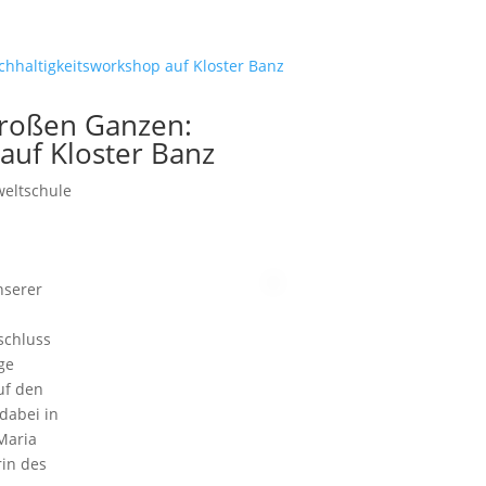
 großen Ganzen:
auf Kloster Banz
eltschule
nserer
schluss
ge
uf den
dabei in
Maria
rin des