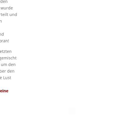
rden
i wurde
teilt und
n
n
nd
oran!
etzten
 gemischt
, um den
über den
e Lust
 eine