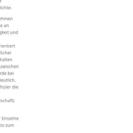
e
ichte.
nehmen
ie an
gkeit und
ientiert
licher
halten
 zwischen
rde bei
eutlich,
hüler die
schaft)
r Einzelne
tiv zum