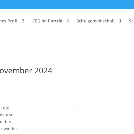
es Profil
CEG im Porträt
Schulgemeinschaft
Sc
November 2024
n die
hlkurses
um den
r wieder