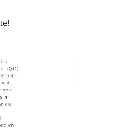
te!
nnen
er (Q11)
tschule“
acht,
heren.
s im
n die
d
endlich