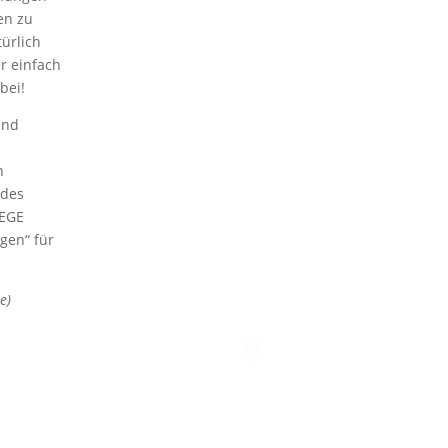
en zu
ürlich
r einfach
bei!
und
n
 des
 EGE
gen“ für
e)