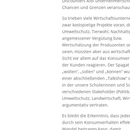
Discounters Aldi unternehmerisch
Chancen und Grenzen veranschaul
So trieben viele Wirtschaftsunter
zwar kostspielige Projekte voran, d
Umweltschutz, Tierwohl, Nachhalti
angemessener Vergütung bzw.
Wertschätzung der Produzenten or
seien, müssten aber aus wirtschaft
Sicht vor allem auf das Konsumver
der Kunden reagieren. Der Spagat
„wollen“, „sollen“ und „können“ wu
einer abschließenden „Talkshow“ d
in der unsere Schülerinnen und Sc
verschiedenen Stakeholder (Politik,
Umweltschutz, Landwirtschaft, Wirt
argumentativ vertraten.
Es bleibt die Erkenntnis, dass jede
durch sein Konsumverhalten effek
Wandel beitragen kann, damit