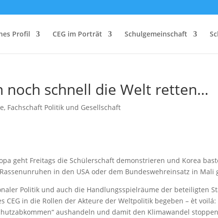
es Profil
CEG im Porträt
Schulgemeinschaft
Sc
noch schnell die Welt retten…
te
,
Fachschaft Politik und Gesellschaft
pa geht Freitags die Schülerschaft demonstrieren und Korea baste
Rassenunruhen in den USA oder dem Bundeswehreinsatz in Mali 
r Politik und auch die Handlungsspielräume der beteiligten Staat
 CEG in die Rollen der Akteure der Weltpolitik begeben – èt voilá:
schutzabkommen“ aushandeln und damit den Klimawandel stoppe