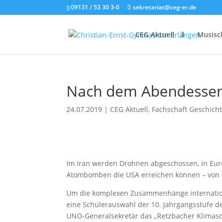
09131 / 53 30 3-0
sekretariat@ceg-er.de
CEG Aktuell
Musisch
Nach dem Abendessen 
24.07.2019
|
CEG Aktuell
,
Fachschaft Geschich
Im Iran werden Drohnen abgeschossen, in Euro
Atombomben die USA erreichen können – von 
Um die komplexen Zusammenhänge internationale
eine Schülerauswahl der 10. Jahrgangsstufe des
UNO-Generalsekretär das „Retzbacher Klima