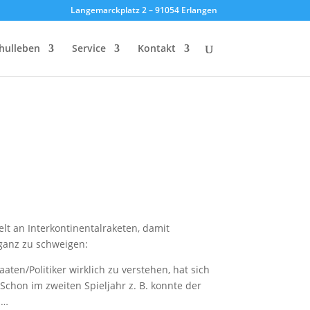
Langemarckplatz 2 – 91054 Erlangen
hulleben
Service
Kontakt
lt an Interkontinentalraketen, damit
ganz zu schweigen:
en/Politiker wirklich zu verstehen, hat sich
 Schon im zweiten Spieljahr z. B. konnte der
n…