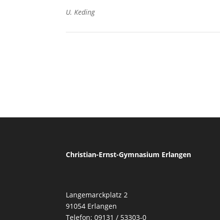
U. Keding
Christian-Ernst-Gymnasium Erlangen
Langemarckplatz 2
91054 Erlangen
Telefon: 09131 / 53303-0